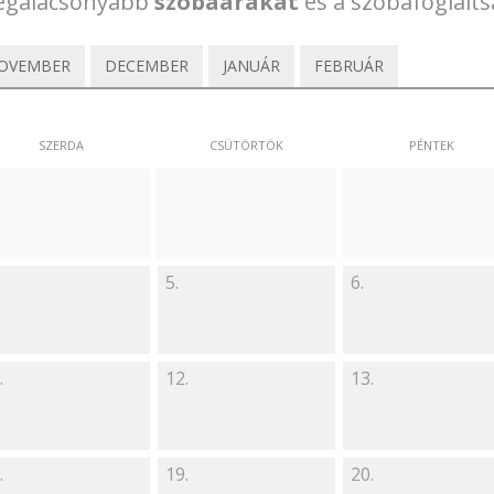
 legalacsonyabb
szobaárakat
és a szobafoglalts
OVEMBER
DECEMBER
JANUÁR
FEBRUÁR
SZERDA
CSÜTÖRTÖK
PÉNTEK
5.
6.
.
12.
13.
.
19.
20.