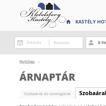
KASTÉLY HO
0
fe
Nyitólap
›
ÁRNAPTÁR
Szobaára
Szobaárak és csomagárak