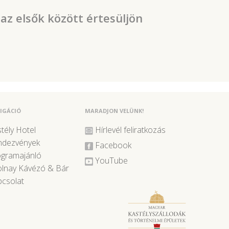
 az elsők között értesüljön
IGÁCIÓ
MARADJON VELÜNK!
tély Hotel
Hírlevél feliratkozás
ndezvények
Facebook
ogramajánló
YouTube
lnay Kávézó & Bár
csolat