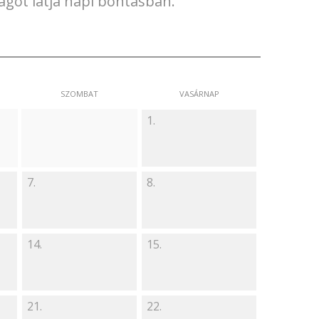
ágot látja napi bontásban.
SZOMBAT
VASÁRNAP
1.
7.
8.
14.
15.
21.
22.