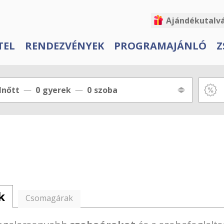
Ajándékutalv
TEL
RENDEZVÉNYEK
PROGRAMAJÁNLÓ
Z
lnőtt
0
gyerek
0
szoba
k
Csomagárak