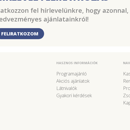
ratkozzon fel hírlevelünkre, hogy azonnal,
edvezményes ajánlatainkról!
FELIRATKOZOM
HASZNOS INFORMÁCIÓK
NAV
Programajánló
Kas
Akciós ajánlatok
Re
Látnivalók
Pr
Gyakori kérdések
Zso
Kap