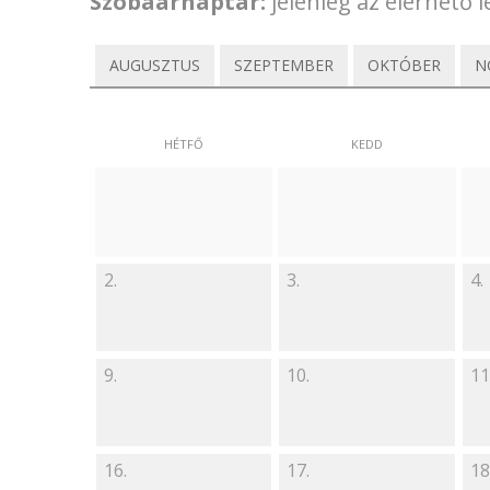
Szobaárnaptár:
jelenleg az elérhető
AUGUSZTUS
SZEPTEMBER
OKTÓBER
N
HÉTFŐ
KEDD
2.
3.
4.
9.
10.
11
16.
17.
18