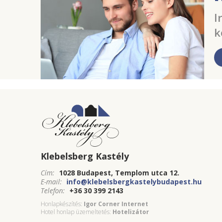
I
k
Klebelsberg Kastély
Cím:
1028 Budapest, Templom utca 12.
E-mail:
info@klebelsbergkastelybudapest.hu
Telefon:
+36 30 399 2143
Honlapkészítés:
Igor Corner Internet
Hotel honlap üzemeltetés:
Hotelizátor