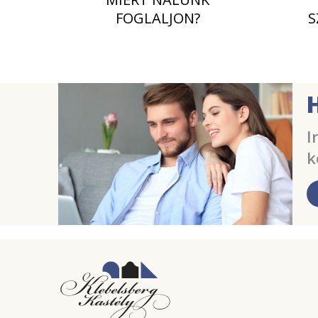
FOGLALJON?
S
I
k