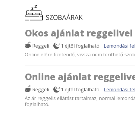
SZOBAÁRAK
Okos ajánlat reggelivel
Reggeli
1 éjtől foglalható
Lemondási fel
Online előre fizetendő, vissza nem téríthető szob
Online ajánlat reggeliv
Reggeli
1 éjtől foglalható
Lemondási fel
Az ár reggelis ellátást tartalmaz, normál lemondás
foglalható.