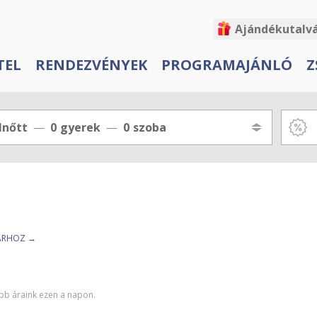
Ajándékutalv
TEL
RENDEZVÉNYEK
PROGRAMAJÁNLÓ
Z
lnőtt
0
gyerek
0
szoba
TÁRHOZ →
abb áraink ezen a napon.