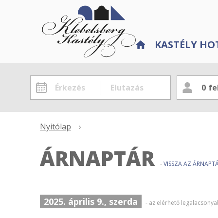
KASTÉLY HO
0
fe
Nyitólap
›
ÁRNAPTÁR
-
VISSZA AZ ÁRNAP
2025. április 9., szerda
- az elérhető legalacsony