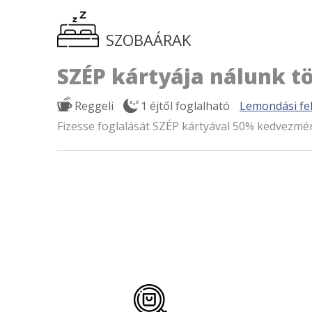
SZOBAÁRAK
SZÉP kártyája nálunk tö
Reggeli
1 éjtől foglalható
Lemondási fel
Fizesse foglalását SZÉP kártyával 50% kedvezmé