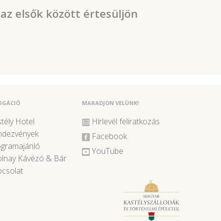
 az elsők között értesüljön
IGÁCIÓ
MARADJON VELÜNK!
tély Hotel
Hírlevél feliratkozás
ndezvények
Facebook
ogramajánló
YouTube
lnay Kávézó & Bár
csolat