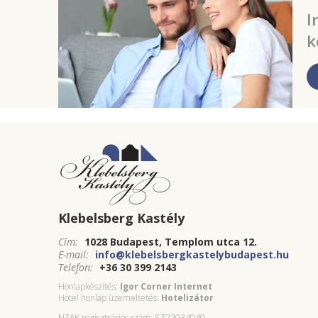
I
k
Klebelsberg Kastély
Cím:
1028 Budapest, Templom utca 12.
E-mail:
info@klebelsbergkastelybudapest.hu
Telefon:
+36 30 399 2143
Honlapkészítés:
Igor Corner Internet
Hotel honlap üzemeltetés:
Hotelizátor
NTAK regisztrációs szám: SZ22034040