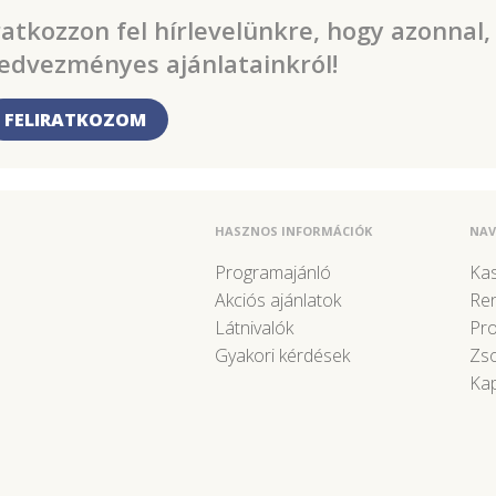
ratkozzon fel hírlevelünkre, hogy azonnal,
edvezményes ajánlatainkról!
FELIRATKOZOM
HASZNOS INFORMÁCIÓK
NAV
Programajánló
Kas
Akciós ajánlatok
Re
Látnivalók
Pr
Gyakori kérdések
Zso
Kap