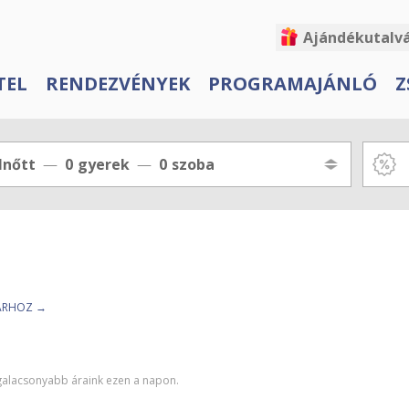
Ajándékutalv
TEL
RENDEZVÉNYEK
PROGRAMAJÁNLÓ
Z
lnőtt
0
gyerek
0
szoba
TÁRHOZ →
egalacsonyabb áraink ezen a napon.