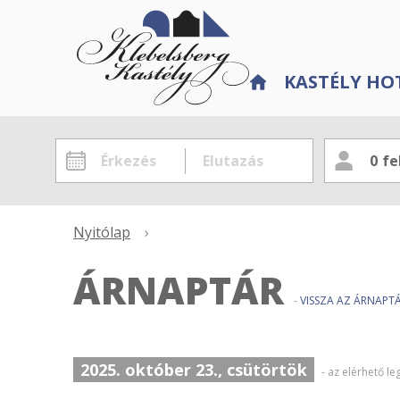
KASTÉLY HO
0
fe
Nyitólap
›
ÁRNAPTÁR
-
VISSZA AZ ÁRNAP
2025. október 23., csütörtök
- az elérhető l