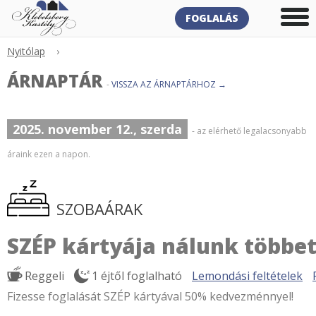
FOGLALÁS
Nyitólap
›
ÁRNAPTÁR
-
VISSZA AZ ÁRNAPTÁRHOZ →
2025. november 12., szerda
- az elérhető legalacsonyabb
áraink ezen a napon.
SZOBAÁRAK
SZÉP kártyája nálunk többet
Reggeli
1 éjtől foglalható
Lemondási feltételek
Fizesse foglalását SZÉP kártyával 50% kedvezménnyel!