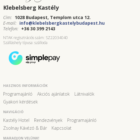
Klebelsberg Kastély
Cím:
1028 Budapest, Templom utca 12.
E-mail:
info@klebelsbergkastelybudapest.hu
Telefon:
+36 30 399 2143
NTAK regisztrációs szám: SZ22034040
Szálláshely típusa: szálloda
HASZNOS INFORMÁCIÓK
Programajánló
Akciós ajánlatok
Látnivalók
Gyakori kérdések
NAVIGÁCIÓ
Kastély Hotel
Rendezvények
Programajánló
Zsolnay Kávézó & Bár
Kapcsolat
MARADJON VELÜNK!