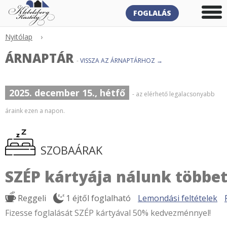
FOGLALÁS
Nyitólap
›
ÁRNAPTÁR
-
VISSZA AZ ÁRNAPTÁRHOZ →
2025. december 15., hétfő
- az elérhető legalacsonyabb
áraink ezen a napon.
SZOBAÁRAK
SZÉP kártyája nálunk többet
Reggeli
1 éjtől foglalható
Lemondási feltételek
Fizesse foglalását SZÉP kártyával 50% kedvezménnyel!