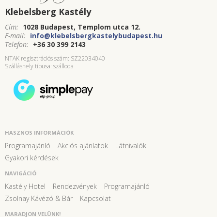
Klebelsberg Kastély
Cím:
1028 Budapest, Templom utca 12.
E-mail:
info@klebelsbergkastelybudapest.hu
Telefon:
+36 30 399 2143
NTAK regisztrációs szám: SZ22034040
Szálláshely típusa: szálloda
HASZNOS INFORMÁCIÓK
Programajánló
Akciós ajánlatok
Látnivalók
Gyakori kérdések
NAVIGÁCIÓ
Kastély Hotel
Rendezvények
Programajánló
Zsolnay Kávézó & Bár
Kapcsolat
MARADJON VELÜNK!