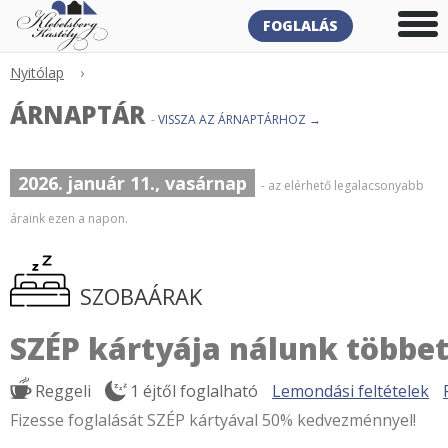
FOGLALÁS
Nyitólap
›
ÁRNAPTÁR
-
VISSZA AZ ÁRNAPTÁRHOZ →
2026. január 11., vasárnap
- az elérhető legalacsonyabb
áraink ezen a napon.
SZOBAÁRAK
SZÉP kártyája nálunk többet
Reggeli
1 éjtől foglalható
Lemondási feltételek
Fizesse foglalását SZÉP kártyával 50% kedvezménnyel!