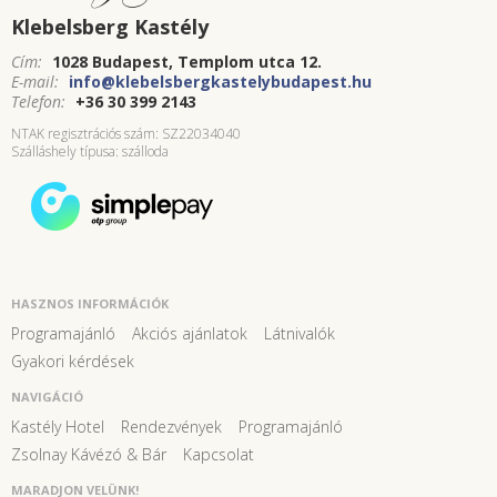
Klebelsberg Kastély
Cím:
1028 Budapest, Templom utca 12.
E-mail:
info@klebelsbergkastelybudapest.hu
Telefon:
+36 30 399 2143
NTAK regisztrációs szám: SZ22034040
Szálláshely típusa: szálloda
HASZNOS INFORMÁCIÓK
Programajánló
Akciós ajánlatok
Látnivalók
Gyakori kérdések
NAVIGÁCIÓ
Kastély Hotel
Rendezvények
Programajánló
Zsolnay Kávézó & Bár
Kapcsolat
MARADJON VELÜNK!