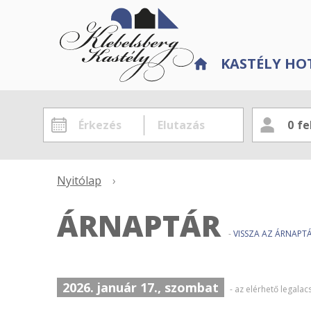
KASTÉLY HO
0
fe
Nyitólap
›
ÁRNAPTÁR
-
VISSZA AZ ÁRNAP
2026. január 17., szombat
- az elérhető legala