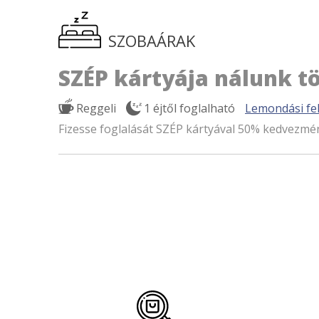
SZOBAÁRAK
SZÉP kártyája nálunk tö
Reggeli
1 éjtől foglalható
Lemondási fel
Fizesse foglalását SZÉP kártyával 50% kedvezmé