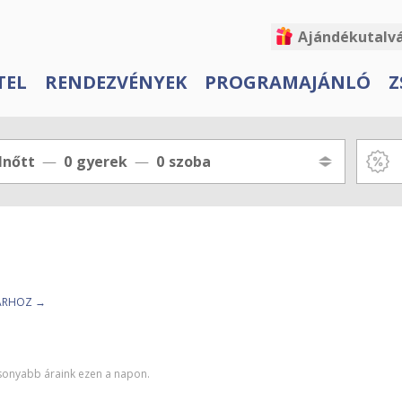
Ajándékutalv
TEL
RENDEZVÉNYEK
PROGRAMAJÁNLÓ
Z
lnőtt
0
gyerek
0
szoba
TÁRHOZ →
csonyabb áraink ezen a napon.