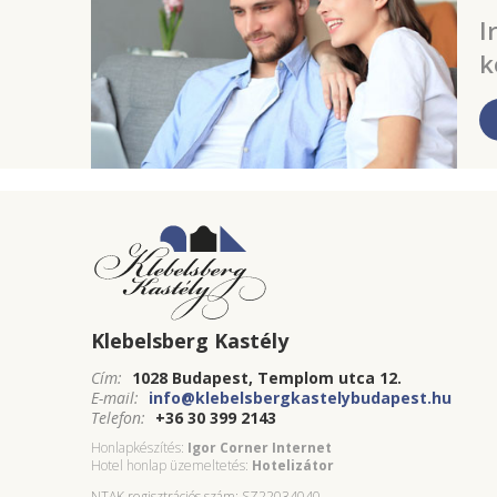
I
k
Klebelsberg Kastély
Cím:
1028 Budapest, Templom utca 12.
E-mail:
info@klebelsbergkastelybudapest.hu
Telefon:
+36 30 399 2143
Honlapkészítés:
Igor Corner Internet
Hotel honlap üzemeltetés:
Hotelizátor
NTAK regisztrációs szám: SZ22034040