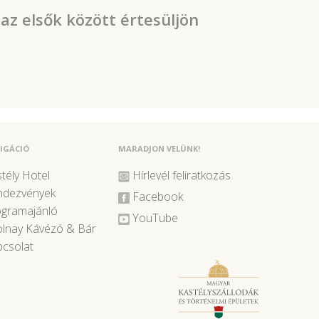
 az elsők között értesüljön
IGÁCIÓ
MARADJON VELÜNK!
tély Hotel
Hírlevél feliratkozás
ndezvények
Facebook
ogramajánló
YouTube
lnay Kávézó & Bár
csolat