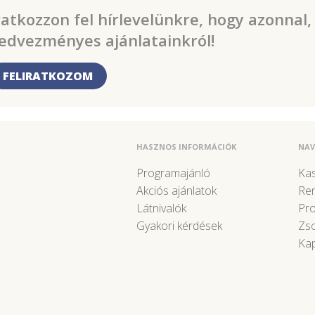
ratkozzon fel hírlevelünkre, hogy azonnal,
edvezményes ajánlatainkról!
FELIRATKOZOM
HASZNOS INFORMÁCIÓK
NAV
Programajánló
Kas
Akciós ajánlatok
Re
Látnivalók
Pr
Gyakori kérdések
Zso
Kap