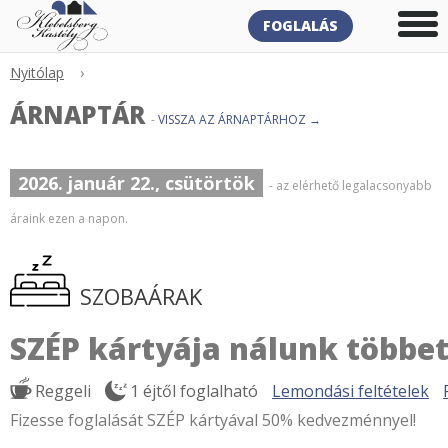
FOGLALÁS
Nyitólap
›
ÁRNAPTÁR
-
VISSZA AZ ÁRNAPTÁRHOZ →
2026. január 22., csütörtök
- az elérhető legalacsonyabb
áraink ezen a napon.
SZOBAÁRAK
SZÉP kártyája nálunk többet
Reggeli
1 éjtől foglalható
Lemondási feltételek
Fizesse foglalását SZÉP kártyával 50% kedvezménnyel!