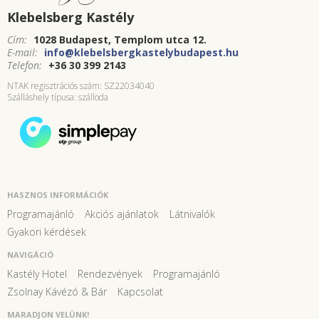
Klebelsberg Kastély
Cím:
1028 Budapest, Templom utca 12.
E-mail:
info@klebelsbergkastelybudapest.hu
Telefon:
+36 30 399 2143
NTAK regisztrációs szám: SZ22034040
Szálláshely típusa: szálloda
HASZNOS INFORMÁCIÓK
Programajánló
Akciós ajánlatok
Látnivalók
Gyakori kérdések
NAVIGÁCIÓ
Kastély Hotel
Rendezvények
Programajánló
Zsolnay Kávézó & Bár
Kapcsolat
MARADJON VELÜNK!