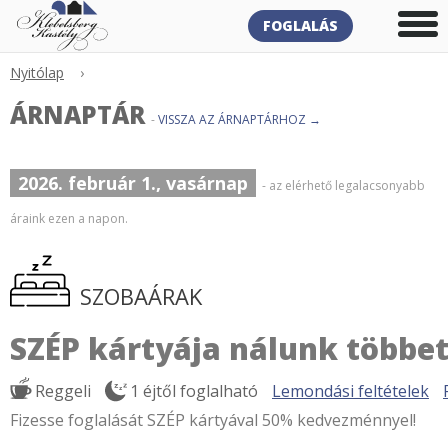
FOGLALÁS
Nyitólap
›
ÁRNAPTÁR
-
VISSZA AZ ÁRNAPTÁRHOZ →
2026. február 1., vasárnap
- az elérhető legalacsonyabb
áraink ezen a napon.
SZOBAÁRAK
SZÉP kártyája nálunk többet
Reggeli
1 éjtől foglalható
Lemondási feltételek
Fizesse foglalását SZÉP kártyával 50% kedvezménnyel!