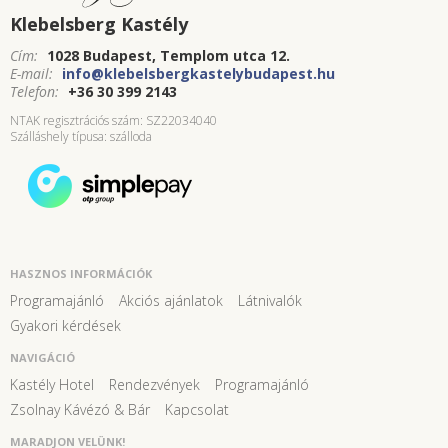
Klebelsberg Kastély
Cím:
1028 Budapest, Templom utca 12.
E-mail:
info@klebelsbergkastelybudapest.hu
Telefon:
+36 30 399 2143
NTAK regisztrációs szám: SZ22034040
Szálláshely típusa: szálloda
HASZNOS INFORMÁCIÓK
Programajánló
Akciós ajánlatok
Látnivalók
Gyakori kérdések
NAVIGÁCIÓ
Kastély Hotel
Rendezvények
Programajánló
Zsolnay Kávézó & Bár
Kapcsolat
MARADJON VELÜNK!