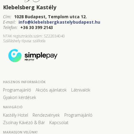
Klebelsberg Kastély
Cím:
1028 Budapest, Templom utca 12.
E-mail:
info@klebelsbergkastelybudapest.hu
Telefon:
+36 30 399 2143
NTAK regisztrációs szám: SZ22034040
Szálláshely típusa: szálloda
HASZNOS INFORMÁCIÓK
Programajánló
Akciós ajánlatok
Látnivalók
Gyakori kérdések
NAVIGÁCIÓ
Kastély Hotel
Rendezvények
Programajánló
Zsolnay Kávézó & Bár
Kapcsolat
MARADJON VELÜNK!