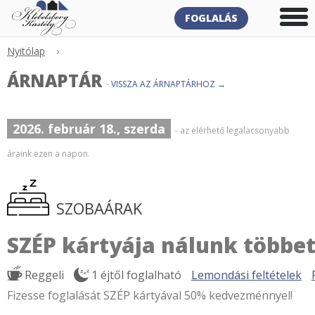
FOGLALÁS
Nyitólap
›
ÁRNAPTÁR
-
VISSZA AZ ÁRNAPTÁRHOZ →
2026. február 18., szerda
- az elérhető legalacsonyabb
áraink ezen a napon.
SZOBAÁRAK
SZÉP kártyája nálunk többet
Reggeli
1 éjtől foglalható
Lemondási feltételek
Fizesse foglalását SZÉP kártyával 50% kedvezménnyel!