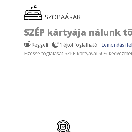
SZOBAÁRAK
SZÉP kártyája nálunk tö
Reggeli
1 éjtől foglalható
Lemondási fel
Fizesse foglalását SZÉP kártyával 50% kedvezmé