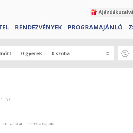
Ajándékutalv
TEL
RENDEZVÉNYEK
PROGRAMAJÁNLÓ
Z
lnőtt
0
gyerek
0
szoba
TÁRHOZ →
alacsonyabb áraink ezen a napon.