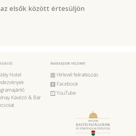
 az elsők között értesüljön
IGÁCIÓ
MARADJON VELÜNK!
tély Hotel
Hírlevél feliratkozás
ndezvények
Facebook
ogramajánló
YouTube
lnay Kávézó & Bár
csolat