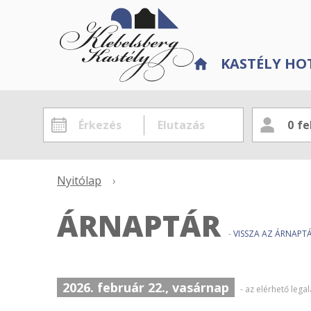
KASTÉLY HO
0
fe
Nyitólap
›
ÁRNAPTÁR
-
VISSZA AZ ÁRNAP
2026. február 22., vasárnap
- az elérhető leg