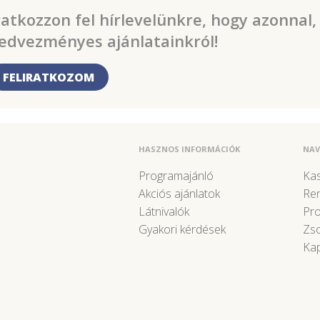
ratkozzon fel hírlevelünkre, hogy azonnal,
edvezményes ajánlatainkról!
FELIRATKOZOM
HASZNOS INFORMÁCIÓK
NAV
Programajánló
Kas
Akciós ajánlatok
Re
Látnivalók
Pr
Gyakori kérdések
Zso
Kap