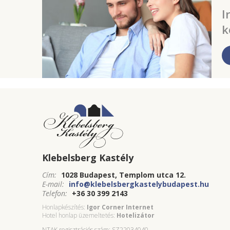
I
k
Klebelsberg Kastély
Cím:
1028 Budapest, Templom utca 12.
E-mail:
info@klebelsbergkastelybudapest.hu
Telefon:
+36 30 399 2143
Honlapkészítés:
Igor Corner Internet
Hotel honlap üzemeltetés:
Hotelizátor
NTAK regisztrációs szám: SZ22034040