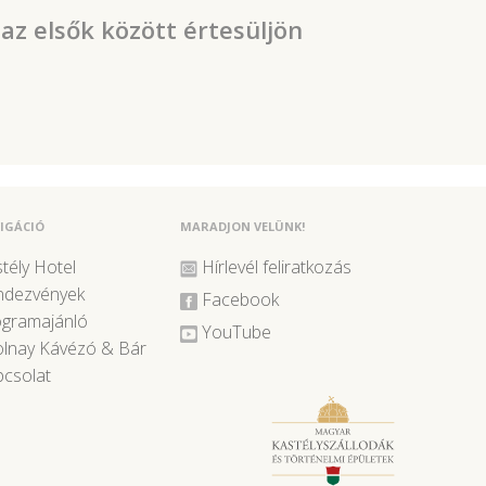
 az elsők között értesüljön
IGÁCIÓ
MARADJON VELÜNK!
tély Hotel
Hírlevél feliratkozás
ndezvények
Facebook
ogramajánló
YouTube
lnay Kávézó & Bár
csolat