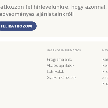
ratkozzon fel hírlevelünkre, hogy azonnal,
edvezményes ajánlatainkról!
FELIRATKOZOM
HASZNOS INFORMÁCIÓK
NAV
Programajánló
Kas
Akciós ajánlatok
Re
Látnivalók
Pr
Gyakori kérdések
Zso
Kap