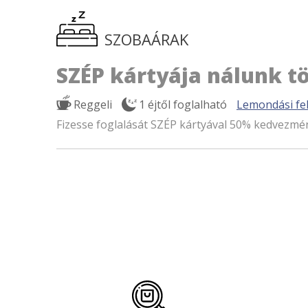
SZOBAÁRAK
SZÉP kártyája nálunk tö
Reggeli
1 éjtől foglalható
Lemondási fel
Fizesse foglalását SZÉP kártyával 50% kedvezmé