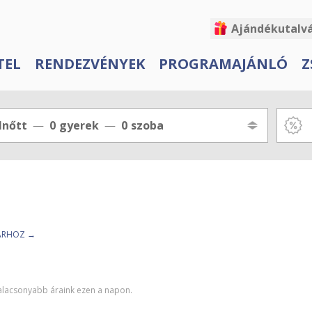
Ajándékutalv
TEL
RENDEZVÉNYEK
PROGRAMAJÁNLÓ
Z
lnőtt
0
gyerek
0
szoba
TÁRHOZ →
galacsonyabb áraink ezen a napon.