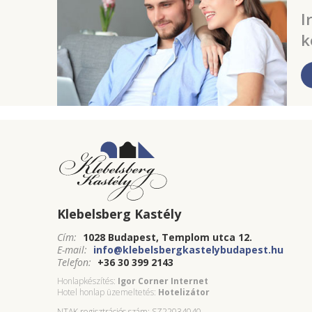
I
k
Klebelsberg Kastély
Cím:
1028 Budapest, Templom utca 12.
E-mail:
info@klebelsbergkastelybudapest.hu
Telefon:
+36 30 399 2143
Honlapkészítés:
Igor Corner Internet
Hotel honlap üzemeltetés:
Hotelizátor
NTAK regisztrációs szám: SZ22034040