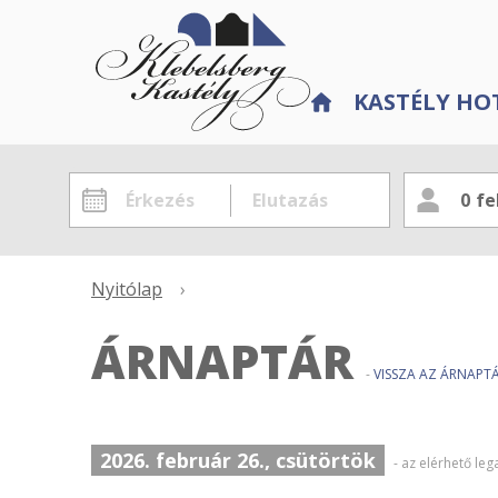
KASTÉLY HO
0
fe
Nyitólap
›
ÁRNAPTÁR
-
VISSZA AZ ÁRNAP
2026. február 26., csütörtök
- az elérhető le