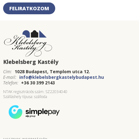
FELIRATKOZOM
Klebelsberg Kastély
Cím:
1028 Budapest, Templom utca 12.
E-mail:
info@klebelsbergkastelybudapest.hu
Telefon:
+36 30 399 2143
NTAK regisztrációs szám: SZ22034040
Szálláshely típusa: szálloda