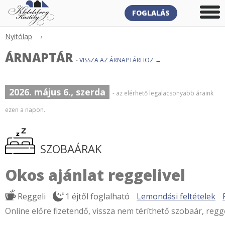
FOGLALÁS
Nyitólap
›
ÁRNAPTÁR
-
VISSZA AZ ÁRNAPTÁRHOZ →
2026. május 6., szerda
- az elérhető legalacsonyabb áraink
ezen a napon.
SZOBAÁRAK
Okos ajánlat reggelivel
Reggeli
1 éjtől foglalható
Lemondási feltételek
Online előre fizetendő, vissza nem téríthető szobaár, regge