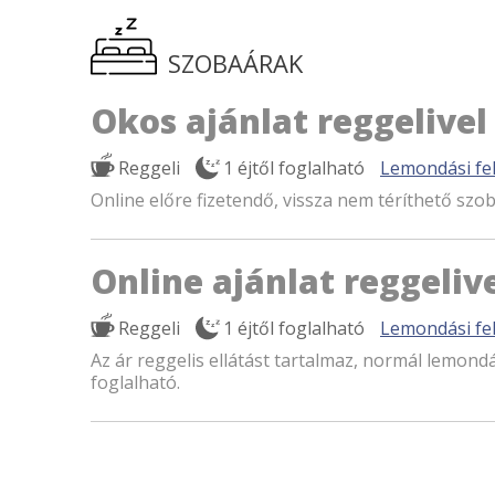
SZOBAÁRAK
Okos ajánlat reggelivel
Reggeli
1 éjtől foglalható
Lemondási fel
Online előre fizetendő, vissza nem téríthető szob
Online ajánlat reggeliv
Reggeli
1 éjtől foglalható
Lemondási fel
Az ár reggelis ellátást tartalmaz, normál lemondás
foglalható.