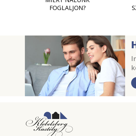
FOGLALJON?
S
I
k