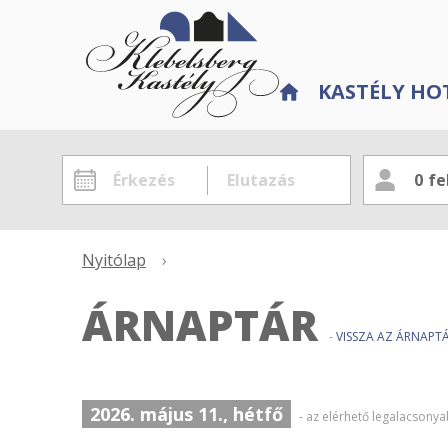
KASTÉLY HO
0
fe
Nyitólap
›
ÁRNAPTÁR
-
VISSZA AZ ÁRNAP
2026. május 11., hétfő
- az elérhető legalacsony