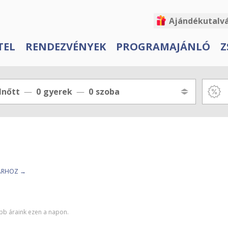
Ajándékutalv
TEL
RENDEZVÉNYEK
PROGRAMAJÁNLÓ
Z
lnőtt
0
gyerek
0
szoba
TÁRHOZ →
abb áraink ezen a napon.