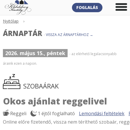
FOGLALÁS
Nyitólap
›
ÁRNAPTÁR
-
VISSZA AZ ÁRNAPTÁRHOZ →
2026. május 15., péntek
- az elérhető legalacsonyabb
áraink ezen a napon.
SZOBAÁRAK
Okos ajánlat reggelivel
Reggeli
1 éjtől foglalható
Lemondási feltételek
Online előre fizetendő, vissza nem téríthető szobaár, regge