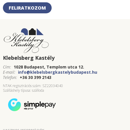
FELIRATKOZOM
Klebelsberg Kastély
Cím:
1028 Budapest, Templom utca 12.
E-mail:
info@klebelsbergkastelybudapest.hu
Telefon:
+36 30 399 2143
NTAK regisztrációs szám: SZ22034040
Szálláshely típusa: szálloda