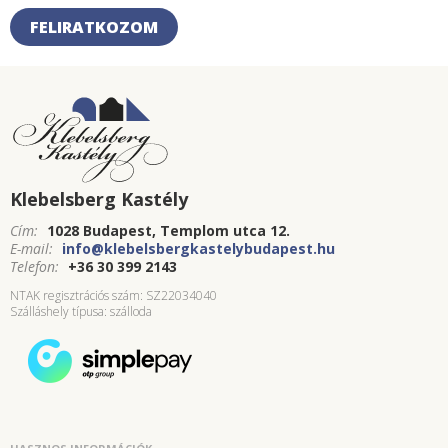
FELIRATKOZOM
Klebelsberg Kastély
Cím:
1028 Budapest, Templom utca 12.
E-mail:
info@klebelsbergkastelybudapest.hu
Telefon:
+36 30 399 2143
NTAK regisztrációs szám: SZ22034040
Szálláshely típusa: szálloda