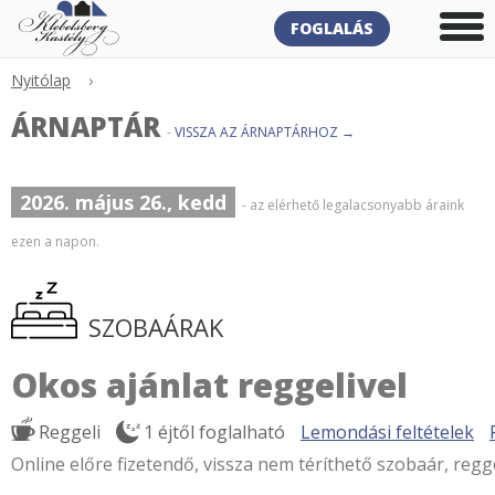
FOGLALÁS
Nyitólap
›
ÁRNAPTÁR
-
VISSZA AZ ÁRNAPTÁRHOZ →
2026. május 26., kedd
- az elérhető legalacsonyabb áraink
ezen a napon.
SZOBAÁRAK
Okos ajánlat reggelivel
Reggeli
1 éjtől foglalható
Lemondási feltételek
Online előre fizetendő, vissza nem téríthető szobaár, regge