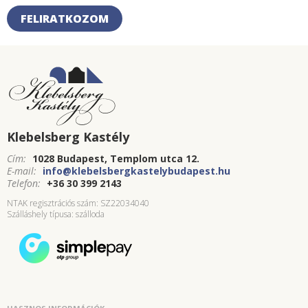
FELIRATKOZOM
Klebelsberg Kastély
Cím:
1028 Budapest, Templom utca 12.
E-mail:
info@klebelsbergkastelybudapest.hu
Telefon:
+36 30 399 2143
NTAK regisztrációs szám: SZ22034040
Szálláshely típusa: szálloda