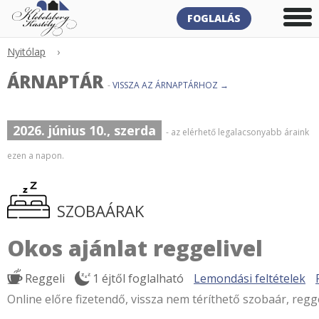
FOGLALÁS
Nyitólap
›
ÁRNAPTÁR
-
VISSZA AZ ÁRNAPTÁRHOZ →
2026. június 10., szerda
- az elérhető legalacsonyabb áraink
ezen a napon.
SZOBAÁRAK
Okos ajánlat reggelivel
Reggeli
1 éjtől foglalható
Lemondási feltételek
Online előre fizetendő, vissza nem téríthető szobaár, regge