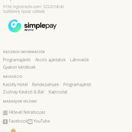
NTAK regisztrációs szám: SZ22034040
Szálláshely típusa: szálloda
HASZNOS INFORMÁCIÓK
Programajánló
Akciós ajánlatok
Látnivalók
Gyakori kérdések
NAVIGÁCIÓ
Kastély Hotel
Rendezvények
Programajánló
Zsolnay Kávézó & Bár
Kapcsolat
MARADJON VELÜNK!
Hírlevél feliratkozás
Facebook
YouTube