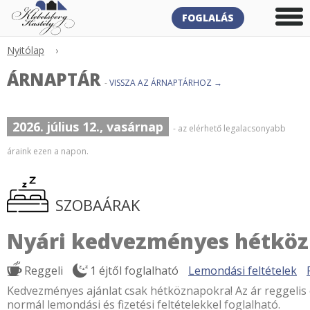
FOGLALÁS
Nyitólap
›
ÁRNAPTÁR
-
VISSZA AZ ÁRNAPTÁRHOZ →
2026. július 12., vasárnap
- az elérhető legalacsonyabb
áraink ezen a napon.
SZOBAÁRAK
Nyári kedvezményes hétkö
Reggeli
1 éjtől foglalható
Lemondási feltételek
Kedvezményes ajánlat csak hétköznapokra! Az ár reggelis e
normál lemondási és fizetési feltételekkel foglalható.