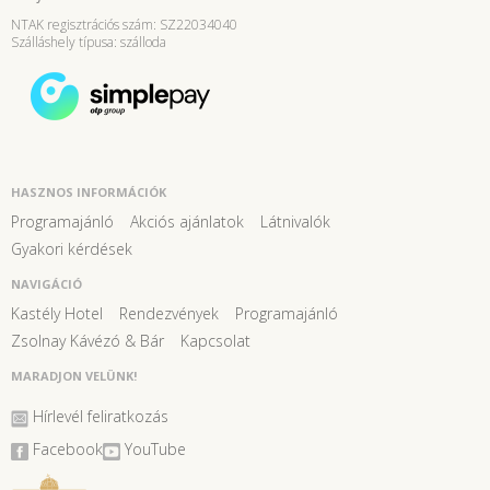
NTAK regisztrációs szám: SZ22034040
Szálláshely típusa: szálloda
HASZNOS INFORMÁCIÓK
Programajánló
Akciós ajánlatok
Látnivalók
Gyakori kérdések
NAVIGÁCIÓ
Kastély Hotel
Rendezvények
Programajánló
Zsolnay Kávézó & Bár
Kapcsolat
MARADJON VELÜNK!
Hírlevél feliratkozás
Facebook
YouTube