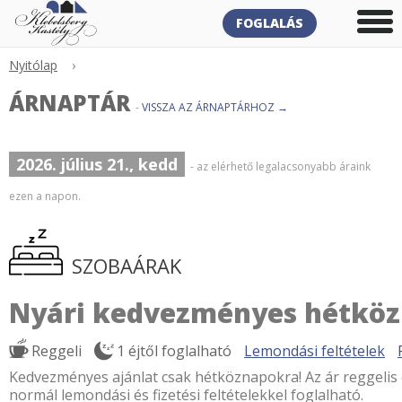
FOGLALÁS
Nyitólap
›
ÁRNAPTÁR
-
VISSZA AZ ÁRNAPTÁRHOZ →
2026. július 21., kedd
- az elérhető legalacsonyabb áraink
ezen a napon.
SZOBAÁRAK
Nyári kedvezményes hétkö
Reggeli
1 éjtől foglalható
Lemondási feltételek
Kedvezményes ajánlat csak hétköznapokra! Az ár reggelis e
normál lemondási és fizetési feltételekkel foglalható.