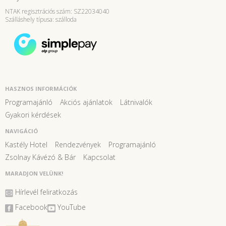
NTAK regisztrációs szám: SZ22034040
Szálláshely típusa: szálloda
HASZNOS INFORMÁCIÓK
Programajánló
Akciós ajánlatok
Látnivalók
Gyakori kérdések
NAVIGÁCIÓ
Kastély Hotel
Rendezvények
Programajánló
Zsolnay Kávézó & Bár
Kapcsolat
MARADJON VELÜNK!
Hírlevél feliratkozás
Facebook
YouTube