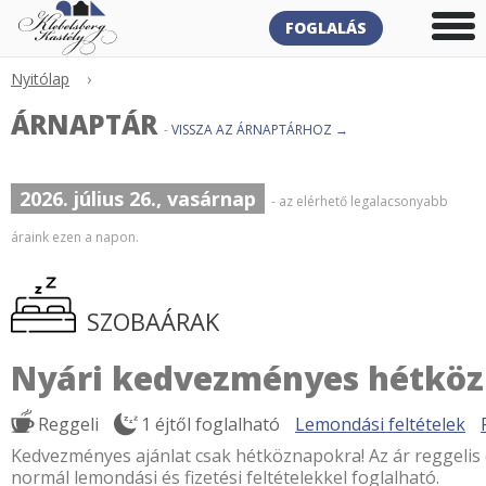
FOGLALÁS
Nyitólap
›
ÁRNAPTÁR
-
VISSZA AZ ÁRNAPTÁRHOZ →
2026. július 26., vasárnap
- az elérhető legalacsonyabb
áraink ezen a napon.
SZOBAÁRAK
Nyári kedvezményes hétkö
Reggeli
1 éjtől foglalható
Lemondási feltételek
Kedvezményes ajánlat csak hétköznapokra! Az ár reggelis e
normál lemondási és fizetési feltételekkel foglalható.