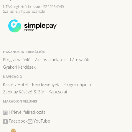
NTAK regisztrációs szám: SZ22034040
Szálláshely típusa: szálloda
HASZNOS INFORMÁCIÓK
Programajánló
Akciós ajánlatok
Látnivalók
Gyakori kérdések
NAVIGÁCIÓ
Kastély Hotel
Rendezvények
Programajánló
Zsolnay Kávézó & Bár
Kapcsolat
MARADJON VELÜNK!
Hírlevél feliratkozás
Facebook
YouTube