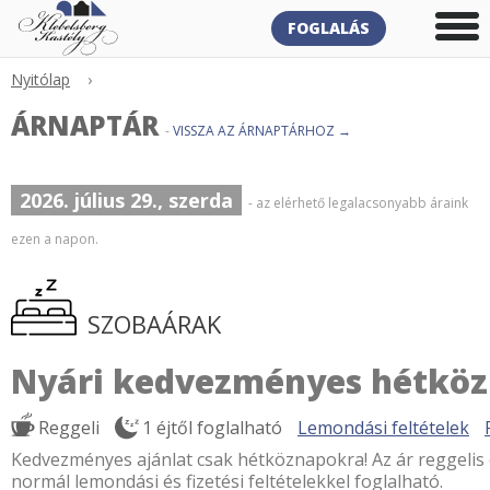
FOGLALÁS
Nyitólap
›
ÁRNAPTÁR
-
VISSZA AZ ÁRNAPTÁRHOZ →
2026. július 29., szerda
- az elérhető legalacsonyabb áraink
ezen a napon.
SZOBAÁRAK
Nyári kedvezményes hétkö
Reggeli
1 éjtől foglalható
Lemondási feltételek
Kedvezményes ajánlat csak hétköznapokra! Az ár reggelis e
normál lemondási és fizetési feltételekkel foglalható.