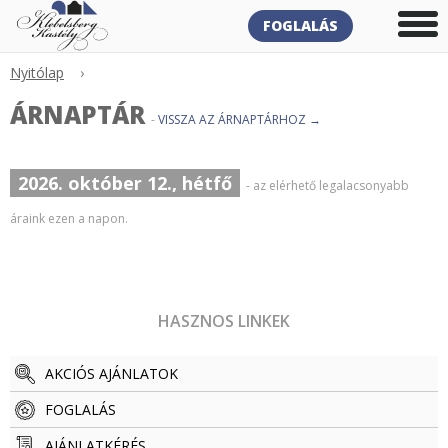
FOGLALÁS
Nyitólap
›
ÁRNAPTÁR
-
VISSZA AZ ÁRNAPTÁRHOZ →
2026. október 12., hétfő
- az elérhető legalacsonyabb
áraink ezen a napon.
HASZNOS LINKEK
AKCIÓS AJÁNLATOK
FOGLALÁS
AJÁNLATKÉRÉS