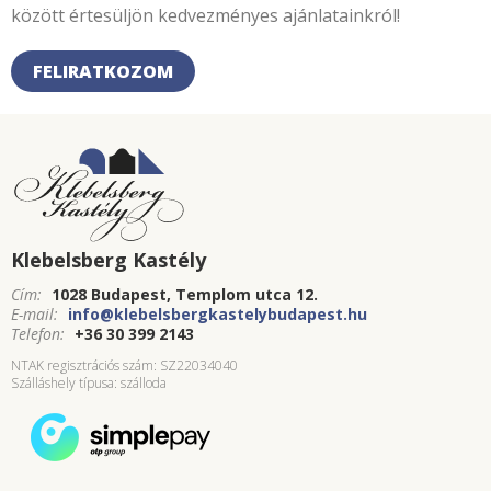
között értesüljön kedvezményes ajánlatainkról!
FELIRATKOZOM
Klebelsberg Kastély
Cím:
1028 Budapest, Templom utca 12.
E-mail:
info@klebelsbergkastelybudapest.hu
Telefon:
+36 30 399 2143
NTAK regisztrációs szám: SZ22034040
Szálláshely típusa: szálloda