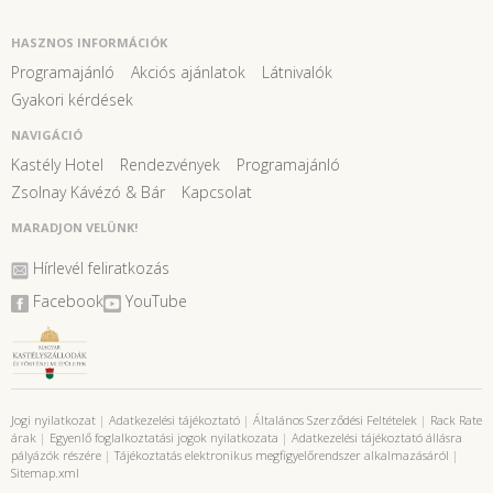
HASZNOS INFORMÁCIÓK
Programajánló
Akciós ajánlatok
Látnivalók
Gyakori kérdések
NAVIGÁCIÓ
Kastély Hotel
Rendezvények
Programajánló
Zsolnay Kávézó & Bár
Kapcsolat
MARADJON VELÜNK!
Hírlevél feliratkozás
Facebook
YouTube
Jogi nyilatkozat
|
Adatkezelési tájékoztató
|
Általános Szerződési Feltételek
|
Rack Rate
árak
|
Egyenlő foglalkoztatási jogok nyilatkozata
|
Adatkezelési tájékoztató állásra
pályázók részére
|
Tájékoztatás elektronikus megfigyelőrendszer alkalmazásáról
|
Sitemap.xml