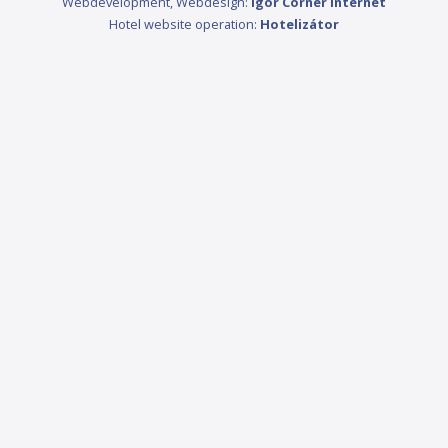
Webdevelopment, Webdesign:
Igor Corner Internet
Hotel website operation:
Hotelizátor