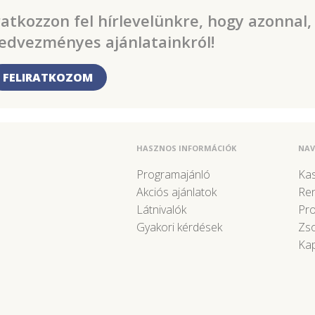
ratkozzon fel hírlevelünkre, hogy azonnal,
edvezményes ajánlatainkról!
FELIRATKOZOM
HASZNOS INFORMÁCIÓK
NAV
Programajánló
Kas
Akciós ajánlatok
Re
Látnivalók
Pr
Gyakori kérdések
Zso
Kap