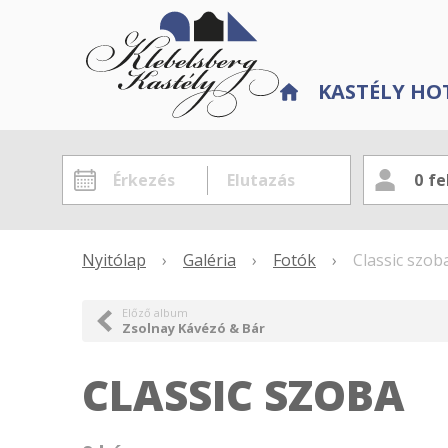
KASTÉLY HO
0
fe
Nyitólap
›
Galéria
›
Fotók
›
Classic szob
Előző album
Zsolnay Kávézó & Bár
CLASSIC SZOBA