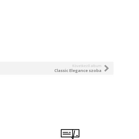
Következő album
Classic Elegance szoba