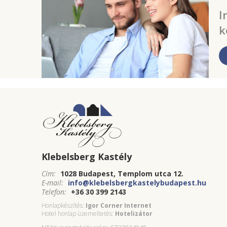
I
k
Klebelsberg Kastély
Cím:
1028 Budapest, Templom utca 12.
E-mail:
info@klebelsbergkastelybudapest.hu
Telefon:
+36 30 399 2143
Honlapkészítés:
Igor Corner Internet
Hotel honlap üzemeltetés:
Hotelizátor