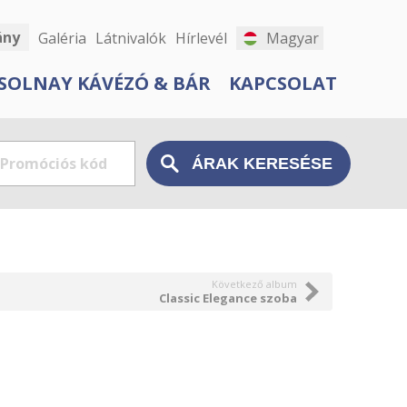
ány
Galéria
Látnivalók
Hírlevél
Magyar
SOLNAY KÁVÉZÓ & BÁR
KAPCSOLAT
Következő album
Classic Elegance szoba