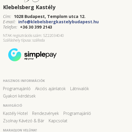
Klebelsberg Kastély
Cím:
1028 Budapest, Templom utca 12.
E-mail:
info@klebelsbergkastelybudapest.hu
Telefon:
+36 30 399 2143
NTAK regisztrációs szám: SZ22034040
Szálláshely típusa: szálloda
HASZNOS INFORMÁCIÓK
Programajánló
Akciós ajánlatok
Látnivalók
Gyakori kérdések
NAVIGÁCIÓ
Kastély Hotel
Rendezvények
Programajánló
Zsolnay Kávézó & Bár
Kapcsolat
MARADJON VELÜNK!