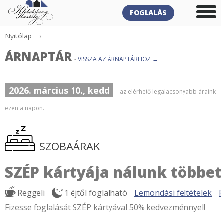
FOGLALÁS
Nyitólap
›
ÁRNAPTÁR
-
VISSZA AZ ÁRNAPTÁRHOZ →
2026. március 10., kedd
- az elérhető legalacsonyabb áraink
ezen a napon.
SZOBAÁRAK
SZÉP kártyája nálunk többet
Reggeli
1 éjtől foglalható
Lemondási feltételek
Fizesse foglalását SZÉP kártyával 50% kedvezménnyel!