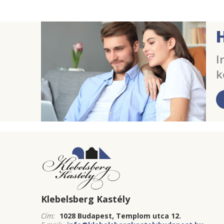
I
k
Klebelsberg Kastély
Cím:
1028 Budapest, Templom utca 12.