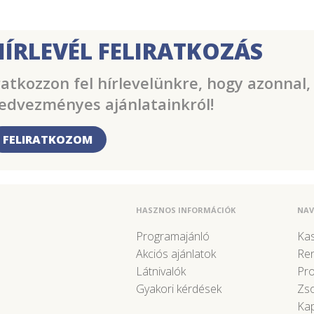
HÍRLEVÉL FELIRATKOZÁS
ratkozzon fel hírlevelünkre, hogy azonnal,
edvezményes ajánlatainkról!
FELIRATKOZOM
HASZNOS INFORMÁCIÓK
NAV
Programajánló
Kas
Akciós ajánlatok
Re
Látnivalók
Pr
Gyakori kérdések
Zso
Kap