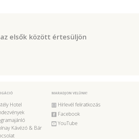
 az elsők között értesüljön
IGÁCIÓ
MARADJON VELÜNK!
tély Hotel
Hírlevél feliratkozás
ndezvények
Facebook
ogramajánló
YouTube
lnay Kávézó & Bár
csolat