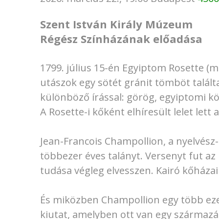
Szent István Király Múzeum
Régész Színházának előadása
1799. július 15-én Egyiptom Rosette (
utászok egy sötét gránit tömböt talált
különböző írással: görög, egyiptomi köz
A Rosette-i kőként elhíresült lelet lett 
Jean-Francois Champollion, a nyelvész-
többezer éves talányt. Versenyt fut az 
tudása végleg elvesszen. Kairó kőházai
És miközben Champollion egy több ezer é
kiutat, amelyben ott van egy származás 