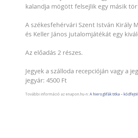
kalandja mögött felsejlik egy másik t
A székesfehérvári Szent István Király
és Keller János jutalomjátékát egy kivá
Az előadás 2 részes.
Jegyek a szálloda recepcióján vagy a j
jegyár: 4500 Ft
További információ az enapon.hu-n:
A hieroglifák titka – kódfej