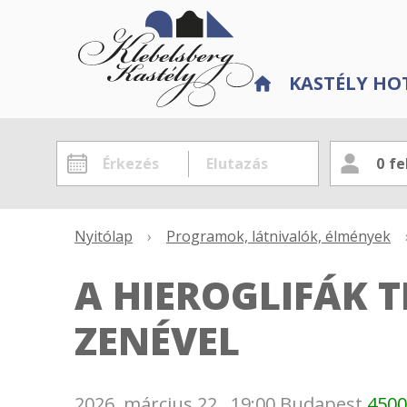
KASTÉLY HO
0
fe
Nyitólap
›
Programok, látnivalók, élmények
A HIEROGLIFÁK T
ZENÉVEL
2026. március 22., 19:00
Budapest
4500