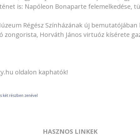
örténet is: Napóleon Bonaparte felemelkedése, t
 Múzeum Régész Színházának új bemutatójában ké
ló zongorista, Horváth János virtuóz kísérete gaz
egy.hu oldalon kaphatók!
tés két részben zenével
HASZNOS LINKEK