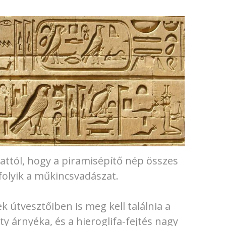
 attól, hogy a piramisépítő nép összes
folyik a műkincsvadászat.
k útvesztőiben is meg kell találnia a
y árnyéka, és a hieroglifa-fejtés nagy