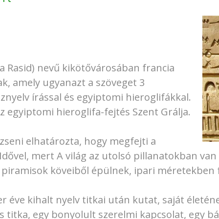
ma Rasid) nevű kikötővárosában francia
ak, amely ugyanazt a szöveget 3
nyelv írással és egyiptomi hieroglifákkal.
az egyiptomi hieroglifa-fejtés Szent Grálja.
zseni elhatározta, hogy megfejti a
Idővel, mert A világ az utolsó pillanatokban van
 piramisok köveiből épülnek, ipari méretekben 
ve kihalt nyelv titkai után kutat, saját életéne
titka, egy bonyolult szerelmi kapcsolat, egy bát