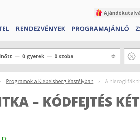
Ajándékutalv
TEL
RENDEZVÉNYEK
PROGRAMAJÁNLÓ
Z
lnőtt
0
gyerek
0
szoba
›
Programok a Klebelsberg Kastélyban
›
A hieroglifák t
ITKA – KÓDFEJTÉS KÉ
 Ft