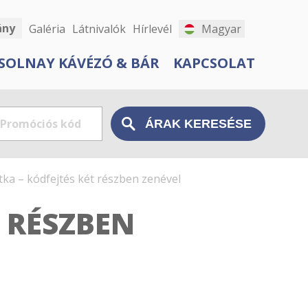
ány
Galéria
Látnivalók
Hírlevél
Magyar
SOLNAY KÁVÉZÓ & BÁR
KAPCSOLAT
itka – kódfejtés két részben zenével
T RÉSZBEN