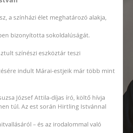
sz, a színházi élet meghatározó alakja,
ben bizonyította sokoldalúságát.
sztult színészi eszköztár teszi
sére indult Márai-estjeik már több mint
 József Attila-díjas író, költő hívja
en túl. Az est során Hirtling Istvánnal
hitvallásáról – és az irodalommal való