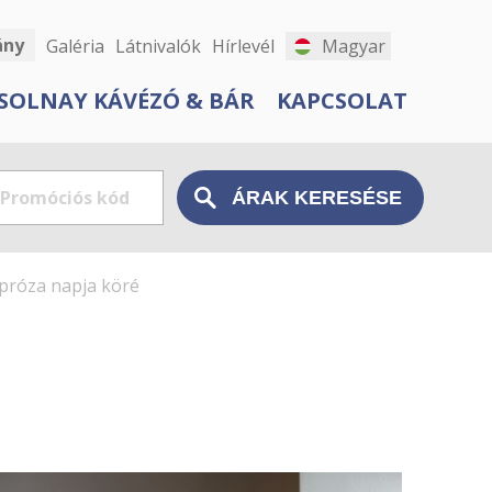
ány
Galéria
Látnivalók
Hírlevél
Magyar
SOLNAY KÁVÉZÓ & BÁR
KAPCSOLAT
próza napja köré