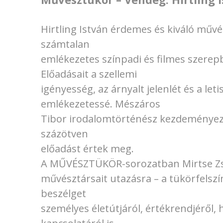
Hirtling István érdemes és kiváló művé
számtalan
emlékezetes színpadi és filmes szerep
Előadásait a szellemi
igényesség, az árnyalt jelenlét és a leti
emlékezetessé. Mészáros
Tibor irodalomtörténész kezdeményezé
százötven
előadást értek meg.
A MŰVÉSZTÜKÖR-sorozatban Mirtse Zsuzsa
művésztársait utazásra – a tükörfelszín
beszélget
személyes életútjáról, értékrendjéről, 