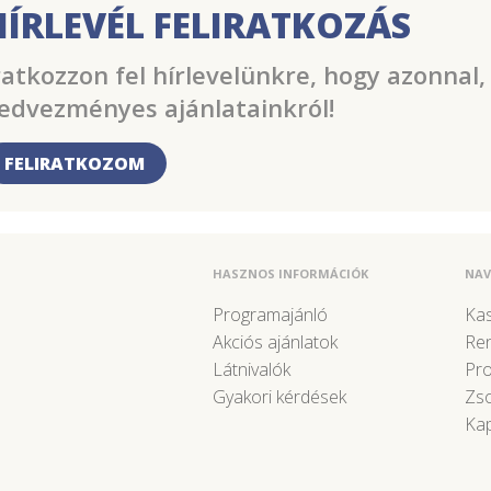
HÍRLEVÉL FELIRATKOZÁS
ratkozzon fel hírlevelünkre, hogy azonnal,
edvezményes ajánlatainkról!
FELIRATKOZOM
HASZNOS INFORMÁCIÓK
NAV
Programajánló
Kas
Akciós ajánlatok
Re
Látnivalók
Pr
Gyakori kérdések
Zso
Kap