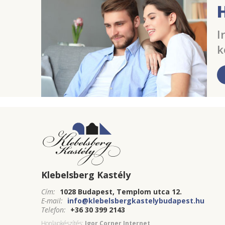
I
k
Klebelsberg Kastély
Cím:
1028 Budapest, Templom utca 12.
E-mail:
info@klebelsbergkastelybudapest.hu
Telefon:
+36 30 399 2143
Honlapkészítés:
Igor Corner Internet