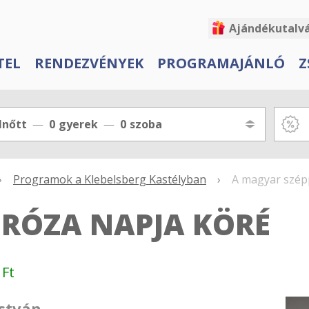
Ajándékutalv
TEL
RENDEZVÉNYEK
PROGRAMAJÁNLÓ
Z
lnőtt
0
gyerek
0
szoba
›
Programok a Klebelsberg Kastélyban
›
A magyar szép
RÓZA NAPJA KÖRÉ
 Ft
István