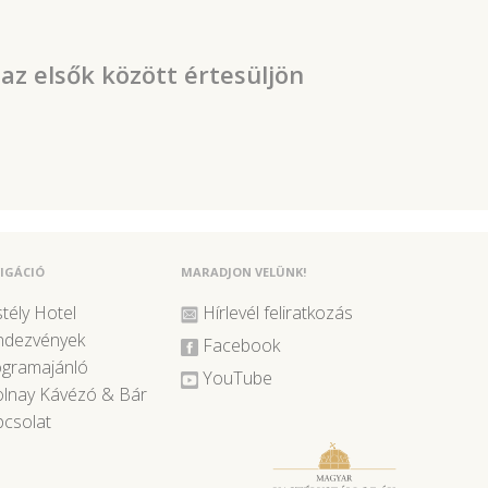
 az elsők között értesüljön
IGÁCIÓ
MARADJON VELÜNK!
tély Hotel
Hírlevél feliratkozás
ndezvények
Facebook
ogramajánló
YouTube
lnay Kávézó & Bár
csolat