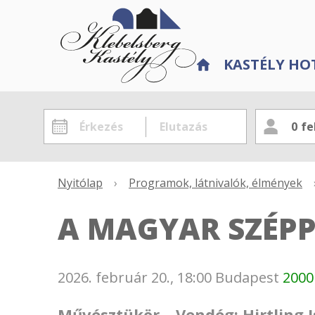
KASTÉLY HO
0
fe
Nyitólap
›
Programok, látnivalók, élmények
A MAGYAR SZÉPP
2026. február 20., 18:00
Budapest
2000
Művésztükör – Vendég: Hirtling 