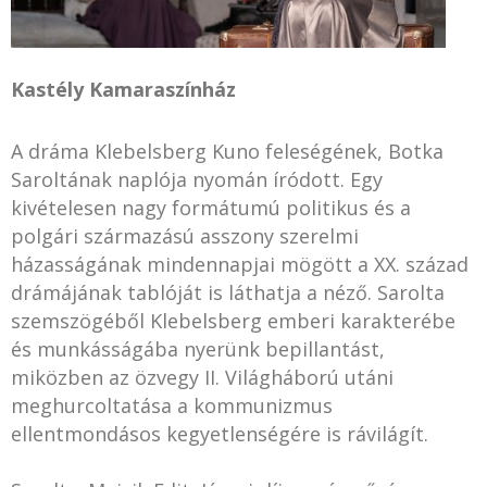
Kastély Kamaraszínház
A dráma Klebelsberg Kuno feleségének, Botka
Saroltának naplója nyomán íródott. Egy
kivételesen nagy formátumú politikus és a
polgári származású asszony szerelmi
házasságának mindennapjai mögött a XX. század
drámájának tablóját is láthatja a néző. Sarolta
szemszögéből Klebelsberg emberi karakterébe
és munkásságába nyerünk bepillantást,
miközben az özvegy II. Világháború utáni
meghurcoltatása a kommunizmus
ellentmondásos kegyetlenségére is rávilágít.