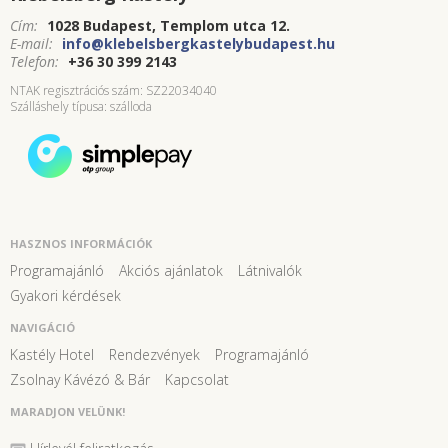
Cím:
1028 Budapest, Templom utca 12.
E-mail:
info@klebelsbergkastelybudapest.hu
Telefon:
+36 30 399 2143
NTAK regisztrációs szám: SZ22034040
Szálláshely típusa: szálloda
HASZNOS INFORMÁCIÓK
Programajánló
Akciós ajánlatok
Látnivalók
Gyakori kérdések
NAVIGÁCIÓ
Kastély Hotel
Rendezvények
Programajánló
Zsolnay Kávézó & Bár
Kapcsolat
MARADJON VELÜNK!