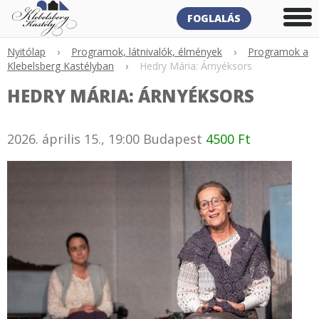
FOGLALÁS
Nyitólap
›
Programok, látnivalók, élmények
›
Programok a
Klebelsberg Kastélyban
›
Hedry Mária: Árnyéksors
HEDRY MÁRIA: ÁRNYÉKSORS
2026. április 15., 19:00
Budapest
4500 Ft