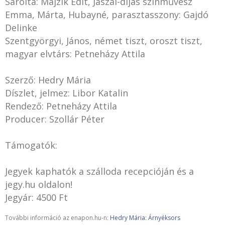
Sarolta: Majzik Edit, Jászai-díjas színművész
Emma, Márta, Hubayné, parasztasszony: Gajdó
Delinke
Szentgyörgyi, János, német tiszt, oroszt tiszt,
magyar elvtárs: Petneházy Attila
Szerző: Hedry Mária
Díszlet, jelmez: Libor Katalin
Rendező: Petneházy Attila
Producer: Szollár Péter
Támogatók:
Jegyek kaphatók a szálloda recepcióján és a
jegy.hu oldalon!
Jegyár: 4500 Ft
További információ az enapon.hu-n:
Hedry Mária: Árnyéksors