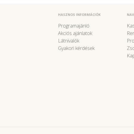
HASZNOS INFORMÁCIÓK
NAV
Programajánló
Kas
Akciós ajánlatok
Re
Látnivalók
Pr
Gyakori kérdések
Zso
Kap