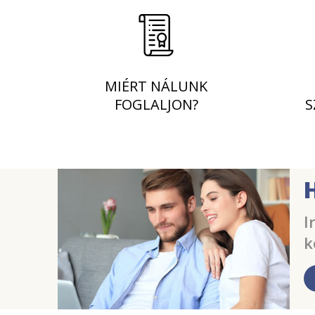
MIÉRT NÁLUNK
FOGLALJON?
S
I
k