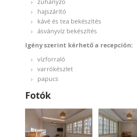
zuhanyzó
hajszárító
kávé és tea bekészítés
ásványvíz bekészítés
Igény szerint kérhető a recepción:
vízforraló
varrókészlet
papucs
Fotók