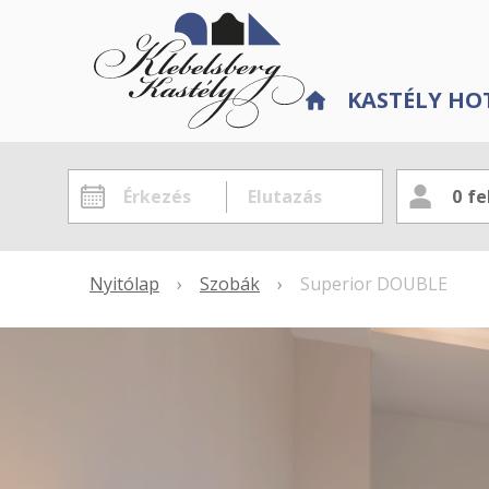
KASTÉLY HO
0
fe
Nyitólap
›
Szobák
›
Superior DOUBLE