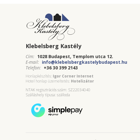
Klebelsberg Kastély
Cím:
1028 Budapest, Templom utca 12.
E-mail:
info@klebelsbergkastelybudapest.hu
Telefon:
+36 30 399 2143
Honlapkészítés:
Igor Corner Internet
Hotel honlap üzemeltetés:
Hotelizátor
NTAK regisztrációs szám: SZ22034040
Szálláshely típusa: szálloda