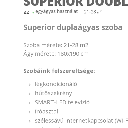
SUPERIOR DOUBL
egyágyas használat
21-28
2
m
Superior duplaágyas szoba
Szoba mérete: 21-28 m2
Ágy mérete: 180x190 cm
Szobáink felszereltsége:
légkondicionáló
hűtőszekrény
SMART-LED televízió
íróasztal
szélessávú internetkapcsolat (WI-F