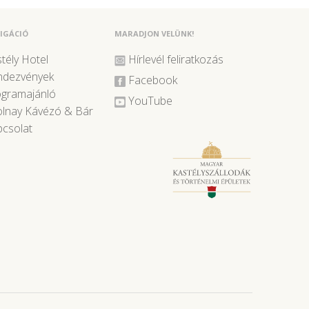
IGÁCIÓ
MARADJON VELÜNK!
tély Hotel
Hírlevél feliratkozás
ndezvények
Facebook
ogramajánló
YouTube
lnay Kávézó & Bár
csolat